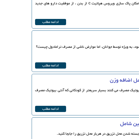
رییس شبکه هپاتیت ایران با اشاره به امکان پاک سازی ویروس هپاتیت c از بدن ، از موفقیت دارو های جدید
ادامه مطلب
ود، به ویژه توسط جوانان، اما عوارض ناشی از مصرف ترامادول چیست؟
ادامه مطلب
مل اضافه وزن
بیوتیک مصرف می کنند بسیار سریعتر از کودکانی که آنتی بیوتیک مصرف
ادامه مطلب
ین شامل
سته شدن محل تزریق در هربار محل تزریق را جابجا کنید.