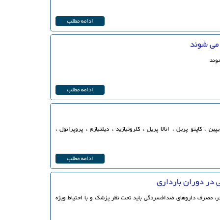
ادامه مطلب
می شوند
وند
ادامه مطلب
ن ، کاپتو پریل ، انالا پریل ، کلروتیازید ، دیلتیازم ، پروپرانول ،
ادامه مطلب
در دوران بارداری
در، مصرف داروهای ضدافسردگی باید تحت نظر پزشک و با احتیاط ویژه