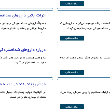
ادامه مطلب
اثرات جانبی داروهای ضداف
ستفاده باشد توصیه نمی‌گردد. داروهایی که
معمولاً داروهای ضدافسردگی جدیدتر، مط
های ضدافسردگی در سیستم بدن گردند
داروها موقتی و بسته به مقدار مصرف ا
می‌شوند.
ادامه مطلب
درباره داروهای ضدافسردگی
بت به داروی دیگر نشان دهند اما تمام
داروهایی هستند که برای درمان افسردگ
مورد استفاده قرار می‌گیرند.
ادامه مطلب
خواص چغندرقند در مقابله با
رتباط مستقیم با بروز سرطان روده بزرگ
از آنجائیکه فواید چغندرقند بسیار مت
کننده از بیماری عنوان می کنند.
ادامه مطلب