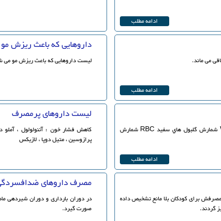
ادامه مطلب
داروهایی که باعث ریزش مو 
قی می ماند.
لیست داروهایی که باعث ریزش مو می ش
ادامه مطلب
لیست داروهای پرمصرف
FBS قند خون ناشتا MCHC غلظت متوسط همو گلوبين WBC شمارش گلبول هاي سفيد RBC شمارش
کاهش فشار خون : آتنولولول ، آملو دیپی
پرازوسین ، متیل دوپا ، لازیکس
ادامه مطلب
مصرف داروهای ضدافسردگی 
ی است که مصرفش برای کودکان بلا مانع تشخیص داده
در دوران بارداری و دوران شیردهی ما
صورت گیرد.