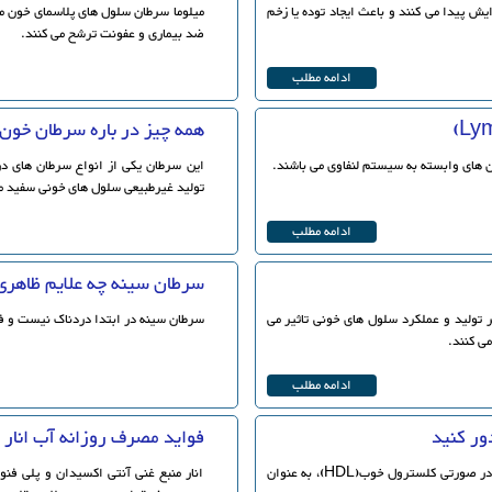
ش پیدا می کنند و باعث ایجاد توده یا زخم
میلوما سرطان سلول های پلاسمای خون م
ضد بیماری و عفونت ترشح می کنند.
ادامه مطلب
همه چیز در باره سرطان خون لوسمی 
ن های وابسته به سیستم لنفاوی می باشند.
این سرطان یکی از انواع سرطان های د
تولید غیرطبیعی سلول های خونی سفید م
ادامه مطلب
سرطان سینه چه علایم ظاهری
د این بیماری بر تولید و عملکرد سلول های خونی تاثیر می
سرطان سینه در ابتدا دردناک نیست و ف
ی کنند.
ادامه مطلب
دور کنید
فواید مصرف روزانه آب انار 
بسیاری از افراد تصور می کنند که کلسترول برای بدن مضر است در صورتی کلسترول خوب(HDL)، به عنوان
انار منبع غنی آنتی اکسیدان و پلی فن