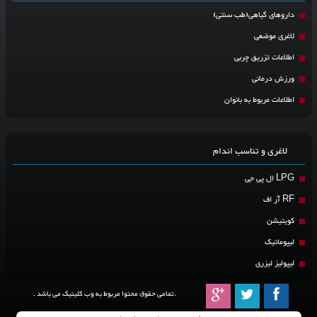
داروهای گیاهی(طب سنتی)
لاغری موضعی
اطلاعات تزریق چربی
ورزش درمانی
اطلاعات مربوط به بانوان
لاغری و تناسب اندام
LPG ال پی جی
RF آر اف
کویتیشن
لیپوماتیک
لیپولیز لیزری
.تمامی حقوق محتوا مربوط به وب کلینیک می باشد .