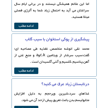
اما این علائم همیشگی نیستند و در برخی ایام سال
سراغتان می آید به احتمال زیاد شما به آلرژی فصلی
مبتلا هستید.
ادامه مطلب
پیشگیری از پوکی استخوان با سیب گلاب
محمد تقی انوشه متخصص تغذیه طی مصاحبه ای؛
گفت:سیب سرشار از ویتامین c،kوa و منبع غنی از
آهن،پتاسیم ،کلسیم و آنتی آکسیدان است .
ادامه مطلب
درتابستان زیاد عرق می کنید؟
غذاهای سرد،شیرین وپرحجم به دلیل افزایش
متابولیسم بدن باعث تعریق پیش ازحد آن می شود.