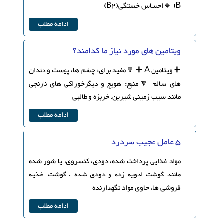
B) 🔹احساس خستگی(B2)
ادامه مطلب
ویتامین های مورد نیاز ما کدامند؟
➕ ویتامین A ➕ 🔽مفید برای: چشم ها، پوست و دندان
های سالم 🔽منبع: هویج و دیگرخوراکی های نارنجی
مانند سیب زمینی شیرین، خربزه و طالبی
ادامه مطلب
۵ عامل عجیب سردرد ️
مواد غذایی پرداخت شده، دودی، کنسروی، یا شور شده
مانند گوشت ادویه زده و دودی شده ، گوشت اغذیه
فروشی ها، حاوی مواد نگهدارنده
ادامه مطلب