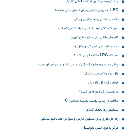
چند توصیه جهت براق نگه داشتن ناخنها
LPG یک روش تهاجمی برای کاهش سایز نیست!
نکات بهداشتی ویژه دختران و زنان
حس گرسنگی خود را با این مواد غذایی کم کنید
گام های طلایی برای مبارزه با پرخوری
باید و نباید های لیزر کردن خال ها
دستگاه LPG چگونه کار می کند ؟
چاقی و سندرم متابولیک یکی از دلایل ناباروری در مردان است
علل درد واژن حین نزدیکی
خواص گیاه گل گاو زبان
درتابستان زیاد عرق می کنید؟
سلامت و زیبایی پوست بوسیله ویتامین C
تشخیص روزتخمک گذاری
راه حل فوری برای تسکین خارش و سوزش حاد ناحیه تناسلی
هرگز با موی خیس نخوابید❗