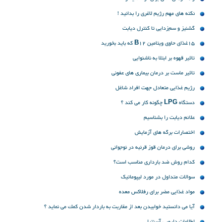
نکته های مهم رژیم لاغری را بدانید !
گشنیز و سم‌زدایی تا کنترل دیابت
15غذای حاوی ویتامین B12 که باید بخورید
تاثیر قهوه بر ابتلا به ناشنوایی
تاثیر ماست بر درمان بیماری های عفونی
رژیم غذایی متعادل جهت افراد شاغل
دستگاه LPG چگونه کار می کند ؟
علائم دیابت را بشناسیم
اختصارات برگه های آزمایش
روشی برای درمان قوز قرنیه در نوجوانی
کدام روش ضد بارداری مناسب است؟
سوالات متداول در مورد لیپوماتیک
مواد غذایی مضر برای رفلاکس معده
آیا می دانستید خوابیدن بعد از مقاربت به باردار شدن كمك می نماید ؟
اطلاعات دارویی آسنترا