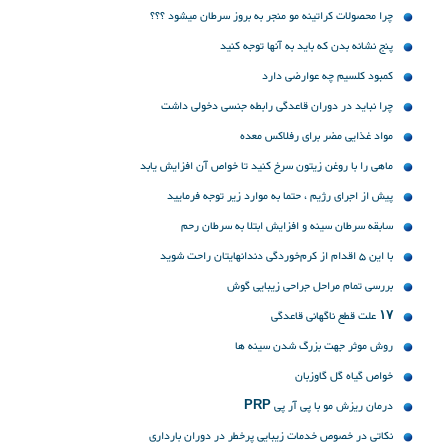
چرا محصولات کراتینه مو منجر به بروز سرطان میشود ؟؟؟
پنج نشانه‌ بدن که باید به آنها توجه کنید
کمبود کلسیم چه عوارضی دارد
چرا نباید در دوران قاعدگی رابطه جنسی دخولی داشت
مواد غذایی مضر برای رفلاکس معده
ماهی را با روغن زیتون سرخ کنید تا خواص آن افزایش یابد
پیش از اجرای رژیم ، حتما به موارد زیر توجه فرمایید
سابقه سرطان سینه و افزایش ابتلا به سرطان رحم
با این 5 اقدام از کرم‌خوردگی دندانهایتان راحت شوید
بررسی تمام مراحل جراحی زیبایی گوش
۱۷ علت قطع ناگهانی قاعدگی
روش موثر جهت بزرگ شدن سینه ها
خواص گیاه گل گاوزبان
درمان ریزش مو با پی آر پی PRP
نكاتی در خصوص خدمات زیبایی پرخطر در دوران بارداری