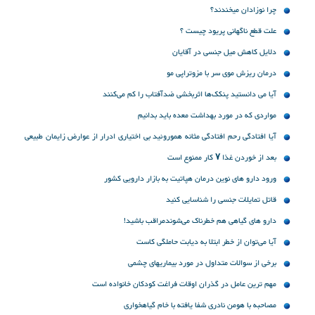
چرا نوزادان میخندند؟
علت قطع ناگهانی پریود چیست ؟
دلایل كاهش میل جنسی در آقایان
درمان ریزش موی سر با مزوتراپی مو
آیا می دانستید پنکک‌ها اثربخشی ضدآفتاب را کم می‌کنند
مواردی که در مورد بهداشت معده باید بدانیم
آیا افتادگی رحم افتادگی مثانه هموروئید بی اختیاری ادرار از عوارض زایمان طبیعی
است
بعد از خوردن غذا ۷ کار ممنوع است
ورود دارو های نوین درمان هپاتیت به بازار دارویی کشور
قاتل تمایلات جنسی را شناسایی کنید
دارو های گیاهی هم خطرناک می‌شوندمراقب باشید!
آیا می‌توان از خطر ابتلا به دیابت حاملگی کاست
برخی از سوالات متداول در مورد بیماریهای چشمی
مهم ترین عامل در گذران اوقات فراغت کودکان خانواده است
مصاحبه با هومن نادری شفا یافته با خام گیاهخواری