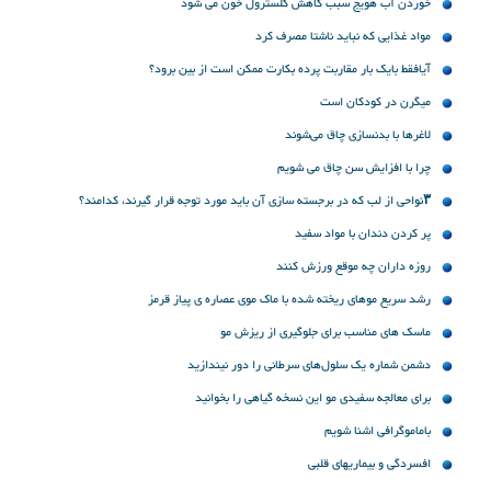
خوردن آب هویج سبب کاهش کلسترول خون می شود
مواد غذایی که نباید ناشتا مصرف کرد
آیافقط بایک بار مقاربت پرده بکارت ممکن است از بین برود؟
میگرن در کودکان است
لاغرها با بدنسازی چاق می‌شوند
چرا با افزایش سن چاق می شویم
۳نواحی از لب که در برجسته سازی آن باید مورد توجه قرار گیرند، کدامند؟
پر کردن دندان با مواد سفید
روزه داران چه موقع ورزش کنند
رشد سریع موهای ریخته شده با ماک موی عصاره ی پیاز قرمز
ماسک های مناسب برای جلوگیری از ریزش مو
دشمن شماره یک سلول‌های سرطانی را دور نیندازید
برای معالجه سفیدی مو این نسخه گیاهی را بخوانید
باماموگرافی اشنا شویم
افسردگی و بیماریهاى قلبى