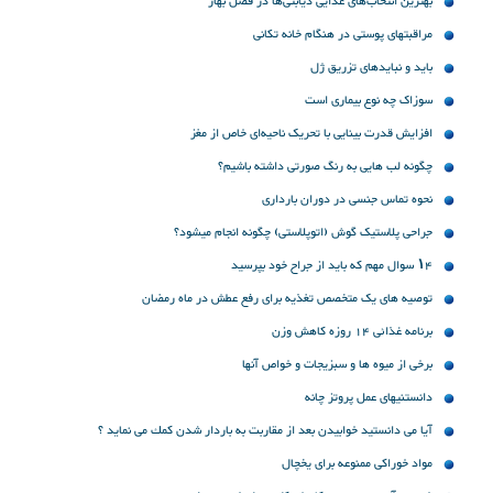
بهترین انتخاب‌های غذایی دیابتی‌ها در فصل بهار
مراقبتهای پوستی در هنگام خانه تکانی
باید و نبایدهای تزریق ژل
سوزاک چه نوع بیماری است
افزایش قدرت بینایی با تحریک ناحیه‌ای خاص از مغز
چگونه لب هایی به رنگ صورتی داشته باشیم؟
نحوه تماس جنسی در دوران بارداری
جراحی پلاستیک گوش (اتوپلاستی) چگونه انجام میشود؟
۱۴ سوال مهم که باید از جراح خود بپرسید
توصیه های یک متخصص تغذیه برای رفع عطش در ماه رمضان
برنامه غذائی 14 روزه کاهش وزن
برخی از میوه ها و سبزیجات و خواص آنها
دانستنیهای عمل پروتز چانه
آیا می دانستید خوابیدن بعد از مقاربت به باردار شدن كمك می نماید ؟
مواد خوراکی ممنوعه برای یخچال