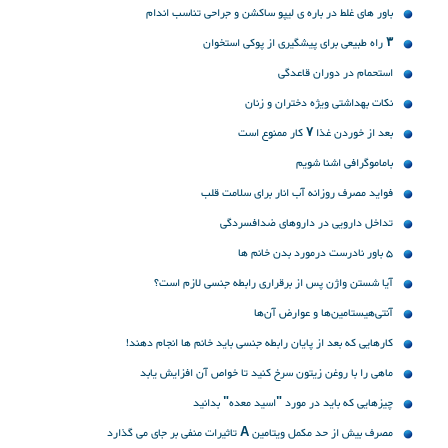
باور های غلط در باره ی لیپو ساکشن و جراحی تناسب اندام
۳ راه طبیعی برای پیشگیری از پوکی استخوان
استحمام در دوران قاعدگی
نکات بهداشتی ویژه دختران و زنان
بعد از خوردن غذا ۷ کار ممنوع است
باماموگرافی اشنا شویم
فواید مصرف روزانه آب انار برای سلامت قلب
تداخل دارویی در داروهای ضدافسردگی
5 باور نادرست درمورد بدن خانم ها
آیا شستن واژن پس از برقراری رابطه جنسی لازم است؟
آنتی‌هیستامین‌ها و عوارض آن‌ها
کارهایی که بعد از پایان رابطه جنسی باید خانم ها انجام دهند!
ماهی را با روغن زیتون سرخ کنید تا خواص آن افزایش یابد
چیزهایی که باید در مورد "اسید معده" بدانید
مصرف بیش از حد مکمل ویتامین A تاثیرات منفی بر جای می گذارد