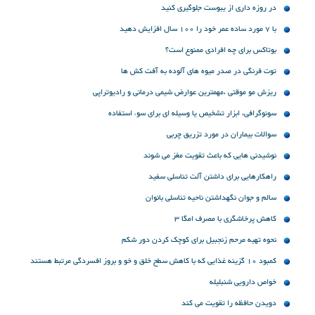
در روزه داری از یبوست جلوگیری کنید
با 7 مورد ساده عمر خود را 100 سال افزایش دهید
بوتاکس برای چه افرادی ممنوع است؟
توت فرنگی در صدر میوه های آلوده به آفت کش ها
ریزش مو موقتی ،مهمترین عوارض شیمی درمانی و رادیوتراپی
سونوگرافی، ابزار تشخیص یا وسیله ای برای سوء استفاده
سوالات بیماران در مورد تزریق چربی
نوشیدنی هایی که باعث تقویت مغز می شوند
راهکارهایی برای داشتن آلت تناسلی سفید
سالم و جوان نگهداشتن ناحیه تناسلی بانوان
کاهش پرخاشگری با مصرف امگا 3
نحوه تهیه مرحم زنجبیل برای کوچک کردن دور شکم
کمبود 10 گزینه غذایی که با کاهش سطح خلق و خو و بروز افسردگی مرتبط هستند
خواص دارویی شنبلیله
دویدن حافظه را تقویت می کند