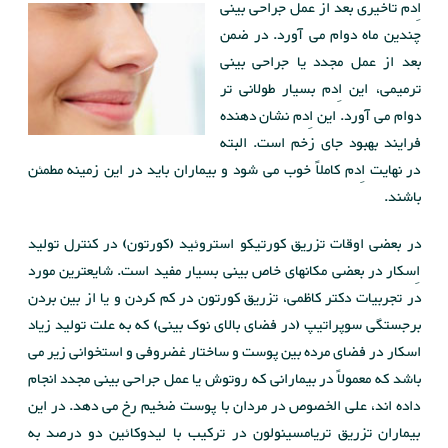
اِدم تاخیری بعد از عمل جراحی بینی
چندین ماه دوام می آورد. در ضمن
بعد از عمل مجدد یا جراحی بینی
ترمیمی، این اِدم بسیار طولانی تر
دوام می آورد. این اِدم نشان دهنده
فرایند بهبود جای زخم است. البته
در نهایت اِدم کاملاً خوب می شود و بیماران باید در این زمینه مطمئن
باشند.
در بعضی اوقات تزریق کورتیکو استروئید (کورتون) در کنترل تولید
اِسکار در بعضی مکانهای خاص بینی بسیار مفید است. شایعترین مورد
در تجربیات دکتر کاظمی، تزریق کورتون در کم کردن و یا از بین بردن
برجستگی سوپراتیپ (در فضای بالای نوک بینی) که به علت تولید زیاد
اسکار در فضای مرده بین پوست و ساختار غضروفی و استخوانی زیر می
باشد که معمولاً در بیمارانی که روتوش یا عمل جراحی بینی مجدد انجام
داده اند، علی الخصوص در مردان با پوست ضخیم رخ می دهد. در این
بیماران تزریق تریامسینولون در ترکیب با لیدوکائین دو درصد به