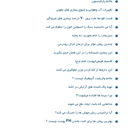
علائم پارکینسون
تغییرات آب وهوایی و شیوع بیماری های عفونی
فست فودها علت بروز ۷۰ درصد بیماری های غیرواگیر
آیا می دانستید سنگ پا انسولین خون را تنظیم می کند
سبزیجات را خام بخورید،‌ نه پخته
چندین روش موثر برای درمان انزال زودرس
این بیماری تابستانه را در این فصل جدی بگیرید
کلسیم طبیعی(پوست تخم مرغ)
این داروها از کم کردن وزن جلوگیری می کنند
علائم واژینیت آتروفیک چیست ؟
تهیه پاک کننده های آرایش در خانه
چرا سینه ها افتاده میشوند؟؟
غذاهایی که باعث ایجاد نفخ می شوند
آیا تراشیدن ریش،جوش ها را تحریک می کند؟
بهترین روش ها برای ثابت ماندن PH پوست چیست ؟