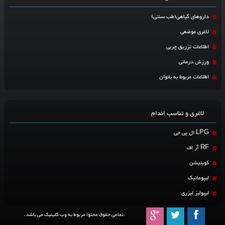
داروهای گیاهی(طب سنتی)
لاغری موضعی
اطلاعات تزریق چربی
ورزش درمانی
اطلاعات مربوط به بانوان
لاغری و تناسب اندام
LPG ال پی جی
RF آر اف
کویتیشن
لیپوماتیک
لیپولیز لیزری
.تمامی حقوق محتوا مربوط به وب کلینیک می باشد .