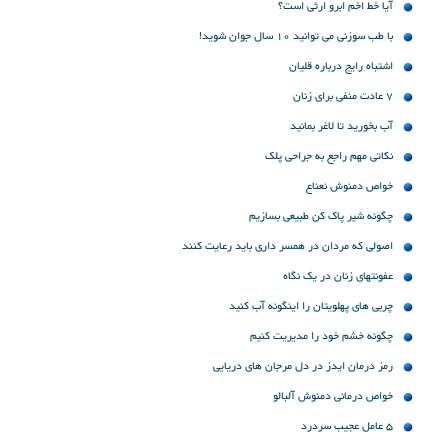
آیا خط اخم ابرو ارثی است؟
با طب سوزنی می توانید 10 سال جوان شوید!
اشتباه رایج درباره قلیان
7 عادت منفی برای زنان
آب بخورید تا لاغر بمانید
نکاتی مهم راجع به جراحی پلک
خواص دمنوش نعناع
چگونه شیر پاک‌ کن طبیعی بسازیم
اصولی که مردان در همسر داری باید رعایت کنند
عفونتهای زنان در یک نگاه
چربی های پهلویتان را اینگونه آب کنید
چگونه خشم خود را مدیریت کنیم
رمز درمان ایدز در دل مرجان های دریایی
خواص درمانی دمنوش آلبالو
۵ عامل عجیب سردرد ️