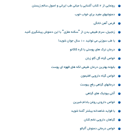
رونمایی از 2 کتاب آشنایی با مبانی طب ایرانی و اصول سالم زیستن
دمنوشهای مفید برای خواب خوب
قرص آهن خانگی
زنجبیل، سرم طبیعی بدن از "سکته مغزی" با این دمنوش پیشگیری کنید
با طب سوزنی می توانید 10 سال جوان شوید!
درمان ترک های پوستی با کره کاکائو
خواص گیاه گل گاو زبان
بابونه بهترین درمان طبیعی لکه های قهوه ای پوست
خواص گیاه دارویی افتیمون
درمانهای گیاهی رفع یبوست
آنتی بیوتیک های گیاهی
خواص داروئی روغن بادام شیرین
با فواید شاهدانه بیشتر آشنا شوید
گیاهان دارویی تخم کتان
خواص درمانی دمنوش آلبالو