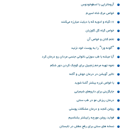
آروماتراپی با اسطوخودوس
خواص عرق شاه اسپرم
17گیاه و ادویه‌ که با دیابت مبارزه می‌کنند
خواص گیاه گل گاوزبان
تخم کتان و خواص آن
"آلوئه ورا" را به پوست خود نزنید
آیا میشه با طب سوزنی ناتوانی جنسی مردان رو درمان کرد
نحوه تهیه مرحم زنجبیل برای کوچک کردن دور شکم
تاثیر آویشن در درمان جوش و آکنه
با خواص غرره بیشتر آشنا شوید
جایگزینی برای داروهای شیمیایی
درمان ریزش مو در طب سنتی
روغن کنجد و درمان مشکلات پوستی
فواید روغن مورچه رابیشتر بشناسیم
نسخه های سنتی برای رفع عطش در تابستان