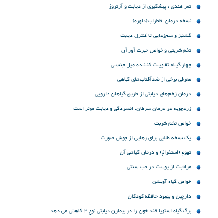
تمر هندی ، پیشگیری از دیابت و آرتروز
نسخه درمان اظطراب(دلهره)
گشنیز و سم‌زدایی تا کنترل دیابت
تخم شربتى و خواص حیرت آور آن
چهار گیـاه تقـویـت کنـنـده میل جنسـی
معرفی برخی از ضدآفتاب‌های گیاهی
درمان زخم‌های دیابتی از طریق گیاهان دارویی
زردچوبه در درمان سرطان، افسردگی و دیابت موثر است
خواص تخم شربت
یک نسخه طلایی برای رهایی از جوش صورت
تهوع (استفراغ) و درمان گیاهی آن
مراقبت از پوست در طب سنتی
خواص گیاه آویشن
دارچین و بهبود حافظه کودکان
برگ گیاه استویا قند خون را در بیمارن دیابتی نوع 2 کاهش می دهد