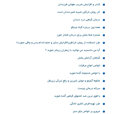
کندر و افزایش ضریب هوشی فرزندان
اثر روغن نارگیل شبیه خمیردندان است
درمان گیاهی درد دندان
همه چیز درباره گیاه جینکو
عصاره شفا بخش برای درمان فشار خون
طرز استفاده از روغن خراطین(افزایش سایز و حجم اندام بدن و چاقی صورت)
آیا می دانستید می توانید با زعفران زیباتر شوید ؟
گیاهان آرامش بخش
خواص انواع عرقیات
با خواص شنبلیله آشنا شوید
مخلوط آبلیمو و جوش شیرین و رفع تیرگی زیربغل
سرکه درمانی چیست
با قوی ترین ضد اشتهای گیاهی آشنا شوید
طرز تهیه قرص لاغری خانگی
مروری بر خواص چای ‌سبز