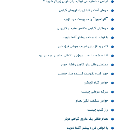
آیا می دانستید می توانید با زعفران زیباتر شوید ؟
درمان آفت و تبخال با داروهای گیاهی
"آلوئه ورا" را به پوست خود نزنید
درمانهای گیاهی مختصر ،مفید و کاربردی
با فواید شاهدانه بیشتر آشنا شوید
کندر و افزایش ضریب هوشی فرزندان
آیا میشه با طب سوزنی ناتوانی جنسی مردان رو
درمان کرد
دمنوشی عالی برای کاهش فشار خون
چهار گیـاه تقـویـت کنـنـده میل جنسـی
خواص گیاه آویشن
سرکه درمانی چیست
خواص شگفت انگیز نعناع
راز گلاب چیست
نعناع فلفلی یک داروی گیاهی موثر
با خواص غرره بیشتر آشنا شوید