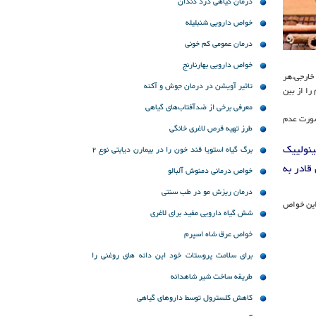
درمان گیاهی درد دندان
خواص دارویی شنبلیله
درمان عمومی کم خونی
خواص دارویی بهارنارنج
 خارجی،هر
تاثیر آویشن در درمان جوش و آکنه
ا از بین
معرفی برخی از ضدآفتاب‌های گیاهی
صورت عدم
طرز تهیه قرص لاغری خانگی
ینولییک
برگ گیاه استویا قند خون را در بیمارن دیابتی نوع 2
دن قادر به
کاهش می دهد
خواص درمانی دمنوش آلبالو
درمان ریزش مو در طب سنتی
این خواص
شش گیاه دارویی مفید برای لاغری
خواص عرق شاه اسپرم
برای سلامت پروستات خود این دانه های روغنی را
بخورید!
طریقه ساخت شیر شاهدانه
کاهش کلسترول توسط داروهای گیاهی