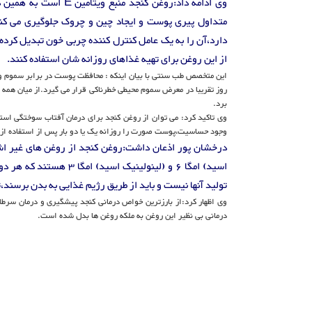
وی ادامه داد:روغن کنجد 
متداول پیری پوست و ایجاد چین و چروک جلوگیری می کن
دارد،آن را به یک عامل کنترل کننده چربی خون تبدیل کرده 
از این روغن برای تهیه غذاهای روزانه شان استفاده کنند.
این متخصص طب سنتی با بیان اینکه : محافظت پوست در برابر سموم و ع
روز تقریبا در معرض سموم محیطی خطرناکی قرار می گیرد.از میان همه
برد.
وی تاکید کرد: می توان از روغن کنجد برای درمان آفتاب سوختگی است
وجود حساسیت،پوست صورت را روزانه یک یا دو بار پس از استفاده از ص
درخشان پور اذعان داشت:روغن کنجد از روغن های غیر اش
اسید) امگا 6 و (لینولی
تولید آنها نیست و باید از طریق رژیم غذایی به بدن برسند
وی اظهار کرد:از بارزترین خواص درمانی کنجد پیشگیری و درمان سر
درمانی بی نظیر این روغن به ملکه روغن ها بدل شده است.