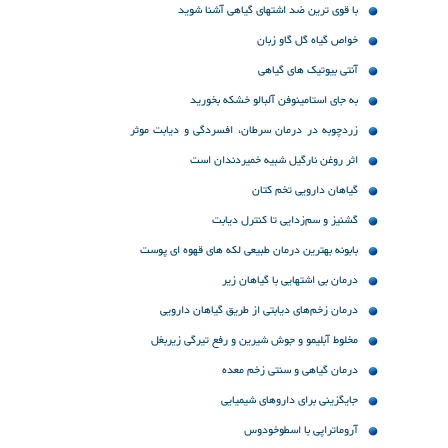
با قوی ترین ضد اشتهای گیاهی آشنا شوید
خواص گیاه گل گاو زبان
آنتی بیوتیک های گیاهی
به جای استامینوفن آلبالو خشکه بخورید
زردچوبه در درمان سرطان، افسردگی و دیابت موثر
است
اثر روغن نارگیل شبیه خمیردندان است
گیاهان دارویی تخم کتان
گشنیز و سم‌زدایی تا کنترل دیابت
بابونه بهترین درمان طبیعی لکه های قهوه ای پوست
درمان بی اشتهایی با گیاهان زیر
درمان زخم‌های دیابتی از طریق گیاهان دارویی
مخلوط آبلیمو و جوش شیرین و رفع تیرگی زیربغل
درمان گیاهی و سنتی زخم معده
جایگزینی برای داروهای شیمیایی
آروماتراپی با اسطوخودوس