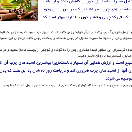
منبع ویتامین E است به همین دلیل مصرف کلسترول خون را کاهش داده و از علائم
د،اسید های چرب غیر اشباعی که در این روغن وجود
و کسانی که چربی و فشار خون بالا دارند،بهتر است که
وامل خارجی آسیب زننده از دیگر فواید روغن کنجد است ، اظهار کرد : پوست به عنوان یک لایه
 سموم،برخی از سموم به صورت محلول در روغن هستند و به کمک روغن کنجد می توان این سموم ر
فاده کرد،برای این منظور ابتدا مقداری روغن را به گوشه ی کوچکی از پوست ماساژ دهید و در 
ابون گلیسیرینه با روغن ماساژ دهید.
باع است و ارزش غذایی آن بسیار بالاست،زیرا بیشترین اسید های چرب آن (ل
نیک اسید) امگا 3 هستند که هر دوی آنها از اسید های چرب ضروری اند و دریافت روزانه شان به این علت که ب
،توصیه می شوند.
طان های سینه،پروستات و دستگاه گوارش،سکته های قلبی و بسته شدن عروق است که با وجود 