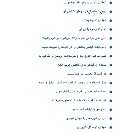
سالم زیستن
خواص داروئی روغن بادام شیرین
تهوع (استفراغ) و درمان گیاهی آن
خواص تخم شربت
تخم کتان و خواص آن
دارو های گیاهی هم خطرناک می‌شوندمراقب باشید!
با عرقیات گیاهی بدنتان را در تابستان تقویت کنید
مضرات اب خوری یخ و سردناشتا بربدن با نگاهی به
طب سنتی
نسخه ای گیاهی برای کاهش چربی خون
مراقبت از پوست در طب سنتی
طرز استفاده از روغن خراطین(افزایش سایز و حجم
اندام بدن و چاقی صورت)
عصاره شفا بخش برای درمان فشار خون
14 گیاه و ادویه‌ که با دیابت مبارزه می‌کنند
با خواص شنبلیله آشنا شوید
درمان شوره سر با جوش شیرین
خواص گیاه گل گاوزبان