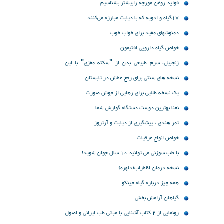
فواید روغن مورچه رابیشتر بشناسیم
17گیاه و ادویه‌ که با دیابت مبارزه می‌کنند
دمنوشهای مفید برای خواب خوب
خواص گیاه دارویی افتیمون
زنجبیل، سرم طبیعی بدن از "سکته مغزی" با این
دمنوش پیشگیری کنید
نسخه های سنتی برای رفع عطش در تابستان
یک نسخه طلایی برای رهایی از جوش صورت
نعنا بهترین دوست دستگاه گوارش شما
تمر هندی ، پیشگیری از دیابت و آرتروز
خواص انواع عرقیات
با طب سوزنی می توانید 10 سال جوان شوید!
نسخه درمان اظطراب(دلهره)
همه چیز درباره گیاه جینکو
گیاهان آرامش بخش
رونمایی از 2 کتاب آشنایی با مبانی طب ایرانی و اصول