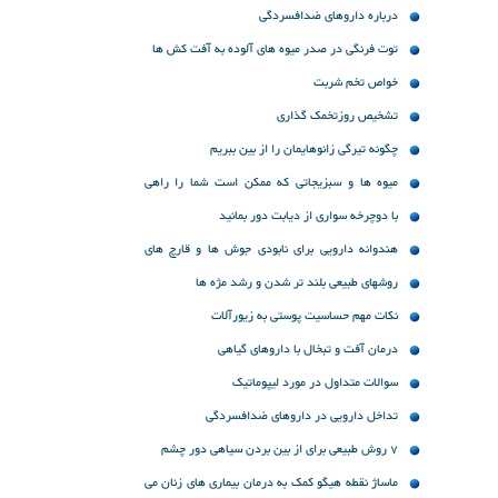
درباره داروهای ضدافسردگی
توت فرنگی در صدر میوه های آلوده به آفت کش ها
خواص تخم شربت
تشخیص روزتخمک گذاری
چگونه تیرگی زانوهایمان را از بین ببریم
میوه ها و سبزیجاتی که ممکن است شما را راهی
بیمارستان کند
با دوچرخه سواری از دیابت دور بمانید
هندوانه دارویی برای نابودی جوش ها و قارچ های
پوستی
روشهای طبیعی بلند تر شدن و رشد مژه ها
نکات مهم حساسیت پوستی به زیورآلات
درمان آفت و تبخال با داروهای گیاهی
سوالات متداول در مورد لیپوماتیک
تداخل دارویی در داروهای ضدافسردگی
7 روش طبیعی برای از بین بردن سیاهی دور چشم
ماساژ نقطه هیگو کمک به درمان بیماری های زنان می