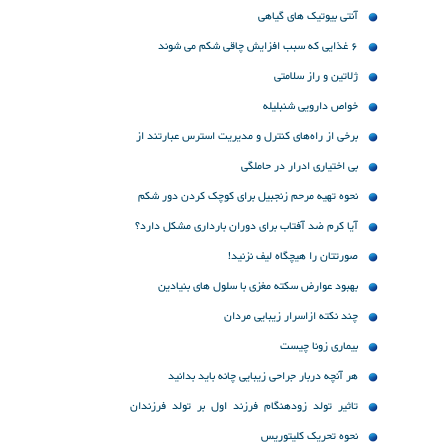
کند
آنتی بیوتیک های گیاهی
۶ غذایی که سبب افزایش چاقی شکم می شوند
ژلاتین و راز سلامتی
خواص دارویی شنبلیله
برخی از راه‌های کنترل و مدیریت استرس عبارتند از
بی اختیاری ادرار در حاملگی
نحوه تهیه مرحم زنجبیل برای کوچک کردن دور شکم
آیا کرم ضد آفتاب برای دوران بارداری مشکل دارد؟
صورتتان را هیچگاه لیف نزنید!
بهبود عوارض سکته مغزی با سلول های بنیادین
چند نکته ازاسرار زیبایی مردان
بیماری زونا چیست
هر آنچه دربار جراحی زیبایی چانه باید بدانید
تاثیر تولد زودهنگام فرزند اول بر تولد فرزندان
بعدی
نحوه تحریک کلیتوریس