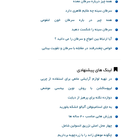
همه چیز درباره سرطان معده
سرطان سینه چه علایم ظاهری دارد
همه چیر در باره سرطان خون لنفومی
(Lymphoma)
سرطان سینه را شکست دهید
آیا ارتباط بین امواج و سرطان را می دانید ؟
خواص چغندرقند در مقابله با سرطان و تقویت بینایی
لینک های پیشنهادی
در تهیه لوازم آرایشی مانعی برای استفاده از چربی
حیوانی وجود ندارد
لیپوساكشن با روش نوین بیحسی موضعی
Tumescent liposuction
دوازده نکته برای پرهیز از دیابت
به جای استامینوفن آلبالو خشکه بخورید
ورزش هایی مناسب 40 ساله ها
چهار محل اصلی تزریق انسولین شامل
چگونه موهای زائد را با زردچوبه برداریم