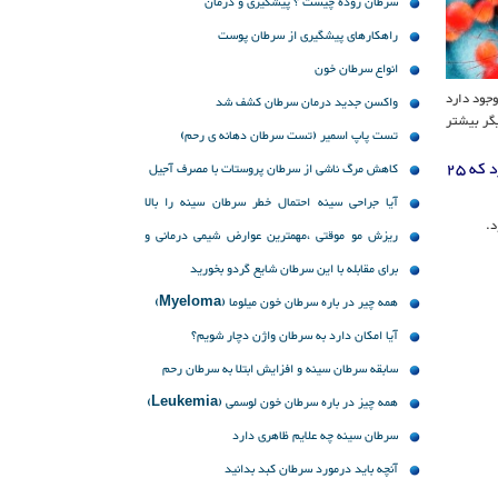
سرطان روده چیست ؟ پیشگیری و درمان
راهکارهای پیشگیری از سرطان پوست
انواع سرطان خون
وجود دارد
واکسن جدید درمان سرطان کشف شد
یگر بیشتر
تست پاپ اسمیر (تست سرطان دهانه ی رحم)
دریانی در خصوص علائم سرطان روده ی بزرگ ابراز داشت: از علائم سرطان می توان به درد شکمی ، مدفوع خونی ، اسهال و یبوست اشاره کرد که 25
کاهش مرگ ناشی از سرطان پروستات با مصرف آجیل
آیا جراحی سینه احتمال خطر سرطان سینه را بالا
میبرد؟
ریزش مو موقتی ،مهمترین عوارض شیمی درمانی و
رادیوتراپی
برای مقابله با این سرطان شایع گردو بخورید
همه چیر در باره سرطان خون میلوما (Myeloma)
آیا امکان دارد به سرطان واژن دچار شویم؟
سابقه سرطان سینه و افزایش ابتلا به سرطان رحم
همه چیز در باره سرطان خون لوسمی (Leukemia)
سرطان سینه چه علایم ظاهری دارد
آنچه باید درمورد سرطان کبد بدانید