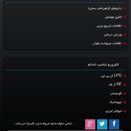
داروهای گیاهی(طب سنتی)
لاغری موضعی
اطلاعات تزریق چربی
ورزش درمانی
اطلاعات مربوط به بانوان
لاغری و تناسب اندام
LPG ال پی جی
RF آر اف
کویتیشن
لیپوماتیک
لیپولیز لیزری
.تمامی حقوق محتوا مربوط به وب کلینیک می باشد .