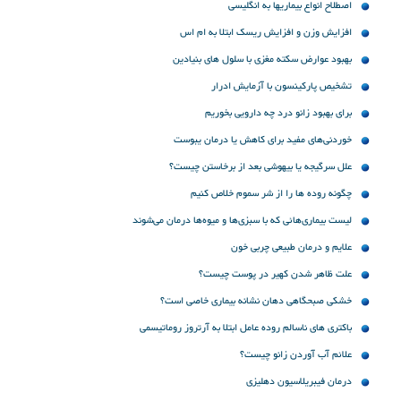
اصطلاح انواع بیماریها به انگلیسی
افزایش وزن و افزایش ریسک ابتلا به ام اس
بهبود عوارض سکته مغزی با سلول های بنیادین
تشخیص پارکینسون با آزمایش ادرار
برای بهبود زانو درد چه دارویی بخوریم
خوردنی‌های مفید برای کاهش یا درمان یبوست
علل سرگیجه‌ یا بیهوشی بعد از برخاستن چیست؟
چگونه روده ها را از شر سموم خلاص کنیم
لیست بیماری‌هائی که با سبزی‌ها و میوه‌ها درمان می‌شوند
علایم و درمان طبیعی چربی خون
علت ظاهر شدن کهیر در پوست چیست؟
خشکی صبحگاهی دهان نشانه بیماری خاصی است؟
باکتری های ناسالم روده عامل ابتلا به آرتروز روماتیسمی
علائم آب آوردن زانو چیست؟
درمان فیبریلاسیون دهلیزی