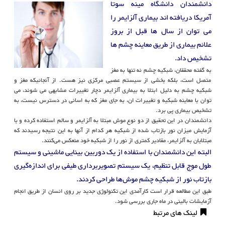
دانشمندان دانشگاه مینه سوتا
آمریکا دریافته اند بیماری آلزایمر را
می توان از سال ها قبل از بروز
علائم بیماری از طریق معاینه چشم ها
تشخیص داد.
به گفته محققان، شبکیه چشم نه تنها به مغز
متصل است، بلکه بخشی از سیستم عصبی مرکزی نیز هست. از آنجائیکه مغز و
شبکیه چشم به دلیل ابتلا به بیماری آلزایمر دچار تغییرات مشابهی می شوند، می
توان با معاینه شبکیه و تغییرات ان، به جای مغز که به اسانی در دسترس نیست، به
تشخیص بیماری پی برد.
دانشمندان در این تحقیق از دو نوع موش مبتلا به آلزایمر و سالم استفاده کرده و با
آزمایش میزان نور بازتاب شده از شبکیه هر کدام از آنها به این نتیجه رسیدند که
مبتلایان به آلزایمر، مقادیر کمتری از نور را از شبکیه خود منعکس می‌کنند.
البته این دانشمندان با استفاده از یک دوربین بینایی ماشینی و سیستم
طول‌ موج قابل تنظیم، یک سیستم تصویربرداری طیفی برای اندازه‌گیری
بازتاب نور از شبکیه چشم موش‌ها طراحی کردند.
طبق این مطالعه قرار است کارآمدی این تکنولوژی جدید بر روی انسان از طریق انجام
آزمایشات بالینی در ماه جاری بررسی شود.
لینک های مرتبط