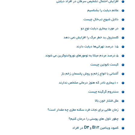
افزایش احتمال تشخیص سرطان در افراد دیابتی
علائم دیابت را بشناسیم
دلایل شیوع تب‌خال چیست
در مورد بیماری دیابت نوع دو
کلسترول بد خطر مرگ را افزایش نمی دهد
15 درصد تهرانی‌ها دیابت دارند
۵ درصد مردم مبتلا به تومورهای نورواندوکرین می شوند
کیست نابوتین چیست
آشنائی با انواع زخم و روش پانسمان زخم باز
10بیماری نادر که هنوز درمانی مشخص ندارند
سندروم گرگینه چیست
علل فشار خون بالا
زمان طلایی برای نجات فرد سکته مغزی چه مقدار است؟
چطور تاول های پوستی را درمان کنیم؟
کمبود ویتامین B۱۲ و D۳ در افراد