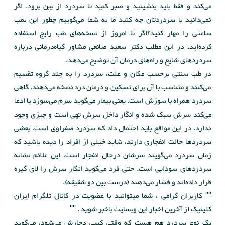
می‌کند و فقط باید بنشینید و صبر کنید تا سردرد از بین برود. اگر
نمی‌دانید با سردردتان چه کنید ما به شما می‌گوییم چطور این بمب
ساعتی را مهار کنید؟اگر تا امروز از نسخه‌های طب رایج استفاده
کرده‌اید، در این مطلب دکتر سعید صانعی مشاور گیاه‌درمانی درباره
سردردهای شایع و راه‌های درمان آن توضیح می‌دهد.
در طب سنتی برحسب مکان و علت، سردرد را به چند گروه تقسیم
می‌کنند و متناسب با آن برای تسکین و درمان درد نسخه می‌دهند. گاهی
سردرد همراه با سوزش است، یعنی بیمار می‌‌گوید سرم می‌سوزد یا ادعا
می‌کند سرش سبک شده و انگار داخل سرش تهی است و چیزی وجود
ندارد. در این مواقع باید احتمال داد که سردرد صفراوی است. بعضی
سردردها حالت انفجاری دارند، شاید خیلی از افراد را دیده باشید که
زمان سردرد می‌گویند سرشان درحال انفجار است. این علائم نشانه
سردردهای سودایی است. حتی فرد می‌گوید انگار سرش را لای گیره
قرار داده‌اند و فشار می‌دهند (درست بین دو شقیقه).
"" کاربران گرامی ، شما میتوانید با عضویت در کانال تلگرام ایران
کلینیک از آخرین اخبار این وبسایت باخبر شوید . ""
یک نوع سردرد هم هست که وقتی کسی دچارش می‌شود، می‌گوید