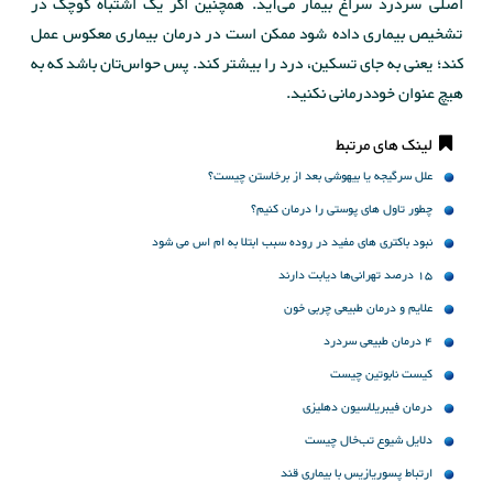
اصلی سردرد سراغ بیمار می‌آید. همچنین اگر یک اشتباه کوچک در
تشخیص بیماری داده شود ممکن است در درمان بیماری معکوس عمل
کند؛ یعنی به جای تسکین، درد را بیشتر کند. پس حواس‌تان باشد که به
هیچ عنوان خوددرمانی نکنید.
لینک های مرتبط
علل سرگیجه‌ یا بیهوشی بعد از برخاستن چیست؟
چطور تاول های پوستی را درمان کنیم؟
نبود باکتری های مفید در روده سبب ابتلا به ام اس می شود
15 درصد تهرانی‌ها دیابت دارند
علایم و درمان طبیعی چربی خون
4 درمان طبیعی سردرد
کیست نابوتین چیست
درمان فیبریلاسیون دهلیزی
دلایل شیوع تب‌خال چیست
ارتباط پسوریازیس با بیماری قند