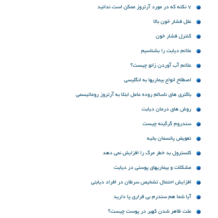
7 نکته که در مورد آرتروز ممکن است ندانید
علل فشار خون بالا
کنترل فشار خون
علائم دیابت را بشناسیم
علائم آب آوردن زانو چیست؟
اصطلاح انواع بیماریها به انگلیسی
باکتری های ناسالم روده عامل ابتلا به آرتروز روماتیسمی
روش های درمان دیابت
سندروم گرگینه چیست
تعویض پانسمان بخیه
کلسترول بد خطر مرگ را افزایش نمی دهد
مشکلات و بیماریهای پوستی در دیابت
افزایش احتمال تشخیص سرطان در افراد دیابتی
آیا شما هم سندرم بی قراری پا دارید
علت ظاهر شدن کهیر در پوست چیست؟