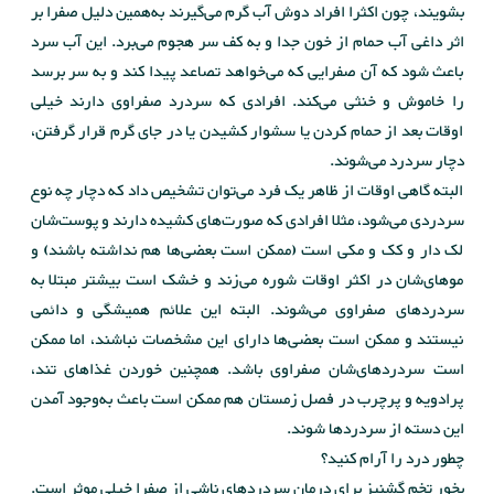
بشویند، چون اکثرا افراد دوش آب گرم می‌گیرند به‌همین دلیل صفرا بر
اثر داغی آب حمام از خون جدا و به کف سر هجوم می‌برد. این آب سرد
باعث شود که آن صفرایی که می‌خواهد تصاعد پیدا کند و به سر برسد
را خاموش و خنثی می‌کند. افرادی که سردرد صفراوی دارند خیلی
اوقات بعد از حمام کردن یا سشوار کشیدن یا در جای گرم قرار گرفتن،
دچار سردرد می‌شوند.
البته گاهی اوقات از ظاهر یک فرد می‌توان تشخیص داد که دچار چه نوع
سردردی می‌شود، مثلا افرادی که صورت‌های کشیده دارند و پوست‌شان
لک دار و کک و مکی است (ممکن است بعضی‌ها هم نداشته باشند) و
موهای‌شان در اکثر اوقات شوره می‌زند و خشک است بیشتر مبتلا به
سردردهای صفراوی می‌شوند. البته این علائم همیشگی و دائمی
نیستند و ممکن است بعضی‌ها دارای این مشخصات نباشند، اما ممکن
است سردردهای‌شان صفراوی باشد. همچنین خوردن غذاهای تند،
پرادویه و پرچرب در فصل زمستان هم ممکن است باعث به‌وجود آمدن
این دسته از سردردها شوند.
چطور درد را آرام کنید؟
بخور تخم گشنیز برای درمان سردردهای ناشی از صفرا خیلی موثر است.