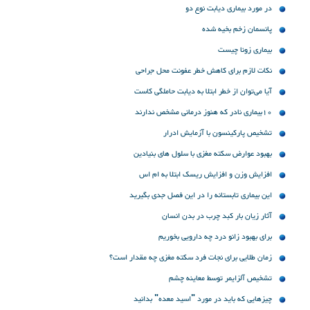
در مورد بیماری دیابت نوع دو
پانسمان زخم بخیه شده
بیماری زونا چیست
نکات لازم برای کاهش خطر عفونت محل جراحی
آیا می‌توان از خطر ابتلا به دیابت حاملگی کاست
10بیماری نادر که هنوز درمانی مشخص ندارند
تشخیص پارکینسون با آزمایش ادرار
بهبود عوارض سکته مغزی با سلول های بنیادین
افزایش وزن و افزایش ریسک ابتلا به ام اس
این بیماری تابستانه را در این فصل جدی بگیرید
آثار زیان بار کبد چرب در بدن انسان
برای بهبود زانو درد چه دارویی بخوریم
زمان طلایی برای نجات فرد سکته مغزی چه مقدار است؟
تشخیص آلزایمر توسط معاینه چشم
چیزهایی که باید در مورد "اسید معده" بدانید