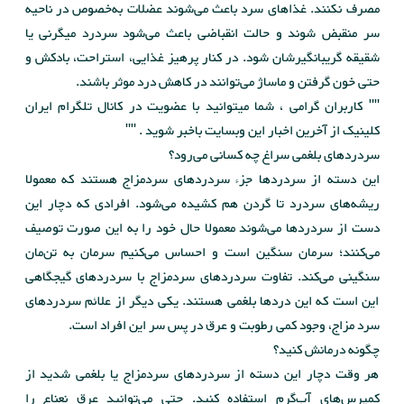
مصرف نکنند. غذاهای سرد باعث می‌شوند عضلات به‌خصوص در ناحیه
سر منقبض شوند و حالت انقباضی باعث می‌شود سردرد میگرنی یا
شقیقه گریبانگیرشان شود. در کنار پرهیز غذایی، استراحت، بادکش و
حتی خون گرفتن و ماساژ می‌توانند در کاهش درد موثر باشند.
"" کاربران گرامی ، شما میتوانید با عضویت در کانال تلگرام ایران
کلینیک از آخرین اخبار این وبسایت باخبر شوید . ""
سردردهای بلغمی سراغ چه کسانی می‌رود؟
این دسته از سردردها جزء سردردهای سردمزاج هستند که معمولا
ریشه‌های سردرد تا گردن هم کشیده می‌شود. افرادی که دچار این
دست از سردردها می‌شوند معمولا حال خود را به این صورت توصیف
می‌کنند؛ سرمان سنگین است و احساس می‌کنیم سرمان به تن‌مان
سنگینی می‌کند. ‌تفاوت سردردهای سردمزاج با سردردهای گیجگاهی
این است که این دردها بلغمی هستند. یکی دیگر از علائم سردردهای
سرد مزاج، وجود کمی رطوبت و عرق در پس سر این افراد است.
چگونه درمانش کنید؟
هر وقت دچار این دسته از سردردهای سردمزاج یا بلغمی شدید از
کمپرس‌های آب‌گرم استفاده کنید. حتی می‌توانید عرق نعناع را