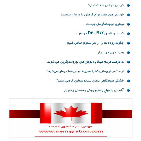
درمان ام اس صحت ندارد
خوردنی‌های مفید برای کاهش یا درمان یبوست
بیماری میلومننگوسل چیست
کمبود ویتامین B۱۲ و D۳ در افراد
چگونه روده ها را از شر سموم خلاص کنیم
وجود خون در ادرار
۵ درصد مردم مبتلا به تومورهای نورواندوکرین می شوند
لیست بیماری‌هائی که با سبزی‌ها و میوه‌ها درمان می‌شوند
خشکی صبحگاهی دهان نشانه بیماری خاصی است؟
آشنائی با انواع زخم و روش پانسمان زخم باز