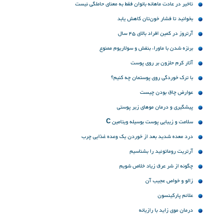
تاخیر در عادت ماهانه بانوان فقط به معنای حاملگی نیست
بخوانید تا فشار خون‌تان کاهش یابد
آرتروز در کمین افراد بالای 45 سال
برنزه شدن با ماوراء بنفش و سولاریوم ممنوع
آثار کرم حلزون بر روی پوست
با ترک خوردگی روی پوستمان چه کنیم؟
عوارض چاق بودن چیست
پیشگیری و درمان موهای زیر پوستی
سلامت و زیبایی پوست بوسیله ویتامین C
درد معده شدید بعد از خوردن یک وعده غذایی چرب
آرتریت روماتوئید را بشناسیم
چگونه از شر عرق زیاد خلاص شویم
زالو و خواص عجیب آن
علائم پارکینسون
درمان موی زاید با رازیانه