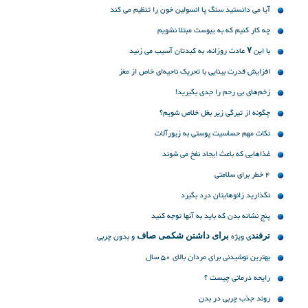
آیا می دانستید سنگ پا انسولین خون را تنظیم می کند
چه کار کنیم که به یبوست مبتلا نشویم
با این ۷ عادت روزانه، به کبدتان آسیب می زنید
افزایش قدرت بینایی با تحریک ناحیه‌ای خاص از مغز
زخم‌های بی رحم را جدی بگیرید!
چگونه از تیرگی زیر بغل خلاص شویم؟
نکات مهم حساسیت پوستی به زیورآلات
غذاهایی که باعث ایجاد نفخ می شوند
4 خطر برای سلامتی
نگذارید زانوهایتان درد بگیرد
پنج نشانه‌ بدن که باید به آنها توجه کنید
ﺗﺮﻓﻨﺪی ویژه ﺑﺮﺍﯼ ﺩﺍﺷﺘﻦ ﺷﮑﻤﯽ ﺻﺎﻑ و بدون چربی
بهترین نوشیدنی برای مردان بالای 50 سال
رایحه درمانی چیست ؟
روند جذب چربی در بدن