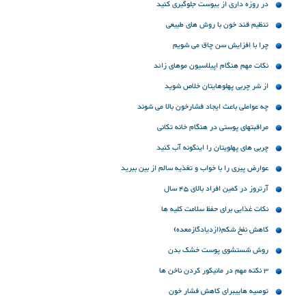
در روزه داری از یبوست جلوگیری کنید
تنظیم قند خون با روش های طبیعی
چرا با افزایش سن چاق می شویم
نکات مهم هنگام اپیلاسیون موهای زائد
از شر چربی پهلوهایتان خلاص شوید
چه عواملی باعث ایجاد فشارخون بالا می شوند
مراقبتهای پوستی در هنگام خانه تکانی
چربی های پهلویتان را اینگونه آب کنید
عوارض پیری را با خواب و تغذیه سالم از بین ببرید
آرتروز در کمین افراد بالای 45 سال
نکات غذایی برای حفظ سلامت کلیه ها
کاهش نفخ شکم(ازدیادگازمعده)
روش شستشوی پوست خشک بدن
3 نکته مهم در مانیکور کردن ناخن ها
توصیه هاییبرای کاهش فشار خون