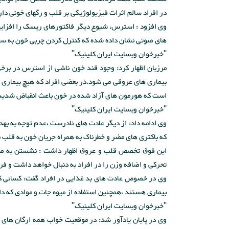
در افراد سالم اثرات فیزیولوژیکی بر قلب و رگهای خونی دار
وی افزود : استرس، شیوع دیگر فاکتورهای ریسک را افزای
های صوتی نشان داده شده که کنترل کردن چربی خون به سختی 
"خبرخوان وبسایت ایران کلینیک"
مرزبان اظهار کرد: وجود قند خون ناشی از استرس در برخ
بیماری های عروقی می شود.در بعضی افراد که هیچ بیماری ز
است که هورمون های آزاد شده در خون باعث انقباض شدید 
"خبرخوان وبسایت ایران کلینیک"
وی ادامه داد: از دیگر عادت های نادرست ،عدم توجه به ب
که باکتری های مضر و خطرناک به همراه جریان خون به قلب من
این فوق تخصص قلب و عروق اظهار داشت : نشستن به صور
تحرکی و اضافه وزن را در افراد به دنبال خواهد داشت و فر
وی در خصوص عادت های بد غذایی در افراد گفت: کسانی که ع
بیماری هستند ،همچنین استفاده از میوه جات و موادی که د
"خبرخوان وبسایت ایران کلینیک"
وی در پایان یادآور شد: در موقعیت خواب همه ارگان های