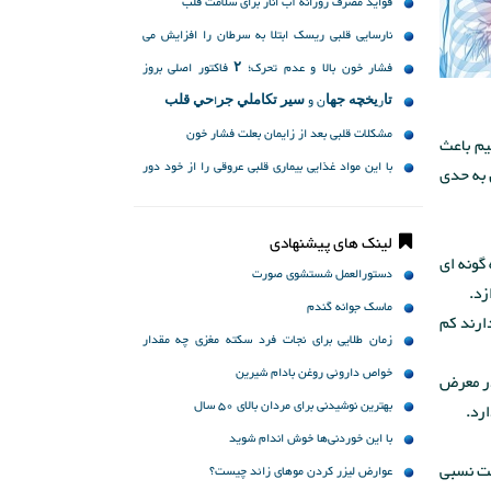
فواید مصرف روزانه آب انار برای سلامت قلب
نارسایی قلبی ریسک ابتلا به سرطان را افزایش می
دهد
فشار خون بالا و عدم تحرک؛ ۲ فاکتور اصلی بروز
سکته
ﺗﺎرﻳﺨﭽﻪ ﺟﻬﺎن و ﺳﻴﺮ ﺗﻜﺎﻣﻠﻲ ﺟﺮاﺣﻲ ﻗﻠﺐ
مشکلات قلبی بعد از زایمان بعلت فشار خون
یم باعث
با این مواد غذایی بیماری قلبی عروقی را از خود دور
 به حدی
کنید
لینک های پیشنهادی
گونه ای
دستورالعمل شستشوی صورت
زد.
ماسک جوانه گندم
ارند کم
زمان طلایی برای نجات فرد سکته مغزی چه مقدار
است؟
خواص داروئی روغن بادام شیرین
در معرض
بهترین نوشیدنی برای مردان بالای 50 سال
رد.
با این خوردنی‌ها خوش اندام شوید
حت نسبی
عوارض لیزر کردن موهای زائد چیست؟