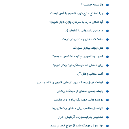
واژنیسم چیست ؟
چرا اسفناج منبع خوب کلسیم یا آهن نیست
آیا امکان دارد به سرطان واژن دچار شویم؟
درمان بی اشتهایی با گیاهان زیر
مشکلات دهان و دندان در دیابت
علل ایجاد بیماری سوزاک
كمبود ویتامین را چگونه تشخیص بدهیم؟
برای کاهش کم حوصلگی خود چکار کنیم؟
آفت دهانی و علل آن
گوشت قرمز ریسک بروز نارسایی کلیوی را تشدید می
کند
رابطه جنسی مقعدی از دیدگاه پزشکی
توصیه هایی جهت یک پیاده روی مناسب
2راه حل مناسب برای داشتن چشمانی زیبا
تشخیص پارکینسون با آزمایش ادرار
۱۴ سوال مهم که باید از جراح خود بپرسید